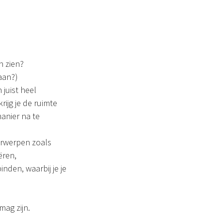
n zien?
aan?)
 juist heel
ijg je de ruimte
anier na te
erwerpen zoals
ëren,
nden, waarbij je je
mag zijn.