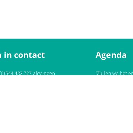
 in contact
Agenda
(0)544 482 727 algemeen
‘Zullen we het e
hebben?’
/
17/
(0)544 700 208 melding overlijden 24/7
‘Zullen we het e
@paulinevanveen.nl
hebben?’
/
08/
 Facebookpagina
Jubileumweekend
tsapp
voor genodigde
Jubileumweekend